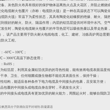
设备。灰色防火布具有很好的保护物体远离热火点及火花区，并阻止燃烧
瓷化电缆耐火包覆片（亦称：电缆防火毯）是一种在高温状态下可以陶瓷
电缆防火毯）常温下为柔性状态，其具有陶瓷化硅橡胶的绝缘、耐火、隔热
起到很好的耐火、防火、隔温作用；内层的铝箔层提供对环境中水汽、空
灾发生时，陶瓷化电缆耐火包覆片的半导热层可以吸收热量以及带走热量
min）。该产品主要用于防火耐火电线电缆，化工、建材、冶炼高炉周边需
道防火工程。
：-60℃～100℃；
50℃～3000℃高温下静态使用；
：RoHS；
内层为铝箔层，利用其金属铝箔优异的的导热性能，能有效将电缆表面温度
极为干净、卫生、任何细菌或微生物都不能在其表面生长，保持干燥；
为柔性结构，能适应各种条件下电力电缆及中间接头的包裹，且安装方便；
慧产品包覆的中间接头或电缆自身击穿时，不易发生火灾；
包覆的中间接头或电缆具有更加优异的耐火能力，周围起火时，能够自我防
；
云帆慧高分子防潮自流平封堵剂-防凝露适