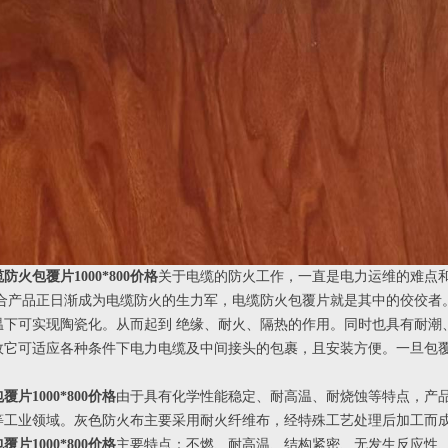
防火包覆片1000*800价格
关于电缆的防火工作，一直是电力运维的难点
复合产品正日渐成为电缆防火的生力军，电缆防火包覆片就是其中的佼佼者
温下可实现陶瓷化。从而起到 绝缘、耐火、隔热的作用。同时也具有耐潮
故它可适应各种条件下电力电缆及中间接头的包裹，且安装方便。一旦包
片1000*800价格
由于具有化学性能稳定、耐高温、耐烧蚀等特点，产
等工业领域。灰色防火布主要采用耐火纤维布，经特殊工艺处理后加工而
片1000*800价格
主要特点：不燃、耐高温、结构紧密、无发生反应性