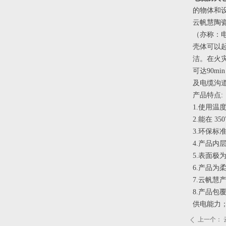
的物体和
云帆慧陶
（亦称：
壳体可以
洁。在火
可达90
及电缆沟
产品特点:
1.使用温度
2.能在 3
3.环保标准
4.产品
5.表面
6.产品
7.云帆
8.产品
供电能力
上一个：
ꄴ